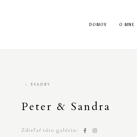
DOMOV
O MNE
SVADBY
Peter & Sandra
Zdieľať túto galériu: