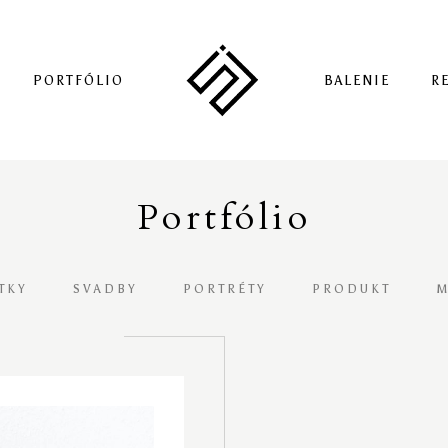
PORTFÓLIO
BALENIE
R
Portfólio
TKY
SVADBY
PORTRÉTY
PRODUKT
M