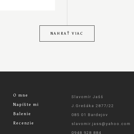
NAHRAŤ VIAC
O mne
Slavomír Jašš
Napíšte mi
J.Grešáka 2877/22
Balenie
085 01 Bardejov
Recenzie
slavomir.jass@yahoo.com
0948 928 884