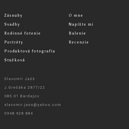
Zásnuby
O mne
Svadby
Napíšte mi
Rodinné fotenie
Balenie
Portréty
Recenzie
Produktová fotografia
Stužková
Slavomír Jašš
J.Grešáka 2877/22
085 01 Bardejov
slavomir.jass@yahoo.com
0948 928 884