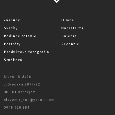
Zásnuby
O mne
Svadby
Napíšte mi
Rodinné fotenie
Balenie
Portréty
Recenzie
Produktová fotografia
Stužková
Slavomír Jašš
J.Grešáka 2877/22
085 01 Bardejov
slavomir.jass@yahoo.com
0948 928 884