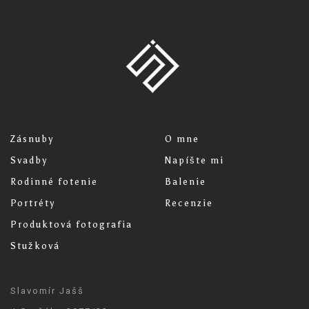
Zásnuby
O mne
Svadby
Napíšte mi
Rodinné fotenie
Balenie
Portréty
Recenzie
Produktová fotografia
Stužková
Slavomír Jašš