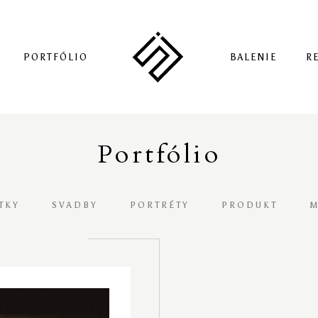
PORTFÓLIO
BALENIE
R
Portfólio
TKY
SVADBY
PORTRÉTY
PRODUKT
M