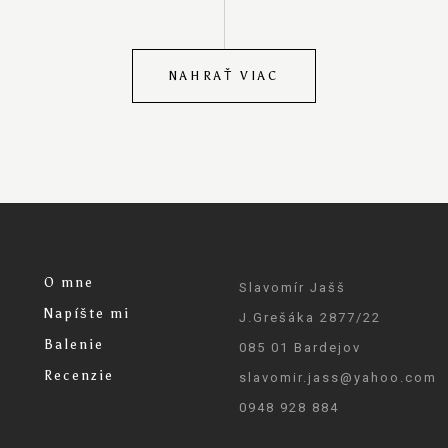
NAHRAŤ VIAC
O mne
Slavomír Jašš
Napíšte mi
J.Grešáka 2877/22
Balenie
085 01 Bardejov
Recenzie
slavomir.jass@yahoo.com
0948 928 884