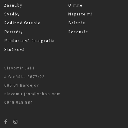
Portréty
Recenzie
Produktová fotografia
Stužková
Slavomír Jašš
J.Grešáka 2877/22
085 01 Bardejov
slavomir.jass@yahoo.com
0948 928 884
© 2020 Slavomír Jašš PHOTOGRAPHY